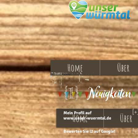
Home
Über
Neuigkeiten
{1}
[+
Mein Profil auf
Home
Über
www.unser-wuermtal.de
[+
Bewerten Sie l2 auf Google!