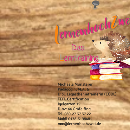
Michaela Münsterer
Pädagogin, M.A. &
Dipl. Legasthenietrainerin (EÖDL)
TEFL Certification
Igelgarten 19
D-82166 Gräfelfing
Tel. 089-27 37 37 22
Mobil 0178-3198481
mm@lernenhochzwei.de