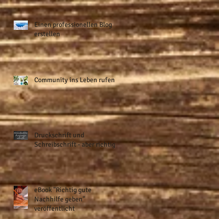
te
de
Einen professionellen Blog
erstellen
Community ins Leben rufen
Druckschrift und
Schreibschrift - aber richtig!
n
eBook "Richtig gute
Nachhilfe geben"
veröffentlicht