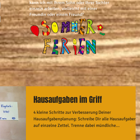
kann ich mit Ihrem Sohn oder Ihrer Tochter
]
einzeln arbeiten, vielleicht mit einer
Freundin oder einem Freund?
]
Hausaufgaben im Griff
4 kleine Schritte zur Verbesserung Deiner
Hausaufgabenplanung: Schreibe Dir alle Hausaufgaben
auf einzelne Zettel. Trenne dabei mündliche...