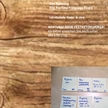
[+
Das Samsung
Flip Pro Smart Signage Board
[+
Lernhunde Yoshi & Jiro
ACHTUNG! NEUE FESTNETZNUMMER!
​Ab sofort erreichen Sie mich unter
089 27373722