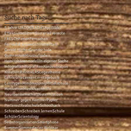
Suche nach Tags:
5 Jahre l2
AD(H)S
ADHS
App
Bilder
Effektivität
Eltern
Esoterik
Evernote
FRESCH
Ferien
Fernsehen
Fernsehkonsum
Gehirnhälften
Gerald Hüther
Grundschule
Gymnasium
Hausaufgaben
Hemisphärenmodell
In eigener Sache
Infografik
Infografiken
Konzentration
Kreativität
Kritik
LRS
Legasthenie
Lehrkräfte
Lernen
Lerntagebuch
Lerntypen
Mindmapping
Mittelschule
Motivation
Musik
Nachhilfe
Neurowissenschaft
Noten
Notizen
Nummer gegen Kummer
Papier
Pinterest
Realschule
Schoolhack
e
Schreiben
Schreiben lernen
Schule
Schüler
Scientology
Selbstorganisation
Smartphone
Sommer
Sommerferien
Webinar