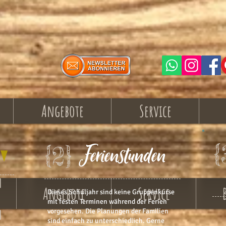
Angebote
Service
Ferienstunden
{
{2}
]
Angebote
Service
Dieses Schuljahr sind keine Gruppenkurse
mit festen Terminen während der Ferien
]
vorgesehen. Die Planungen der Familien
sind einfach zu unterschiedlich. Gerne