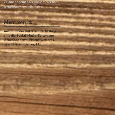
Zeitmanagement
Zeugnis
Ziele
eBook
lernenhochzwei
Übertritt
Mehr von l2:
Aufgrund der unklaren Rechtslage
sind die Social-Media-Seiten von
lernenhochzwei bis auf Weiteres
geschlossen. Danke, EU!