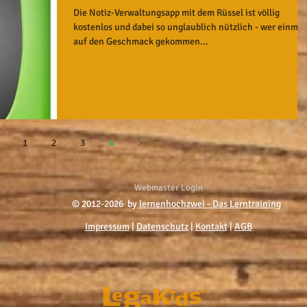
Die Notiz-Verwaltungsapp mit dem Rüssel ist völlig
kostenlos und dabei so unglaublich nützlich - wer einmal
auf den Geschmack gekommen...
1
2
3
4
Webmaster Login
© 2012-2026 by
lernenhochzwei - Das Lerntraining
Impressum
|
Datenschutz
|
Kontakt
|
AGB