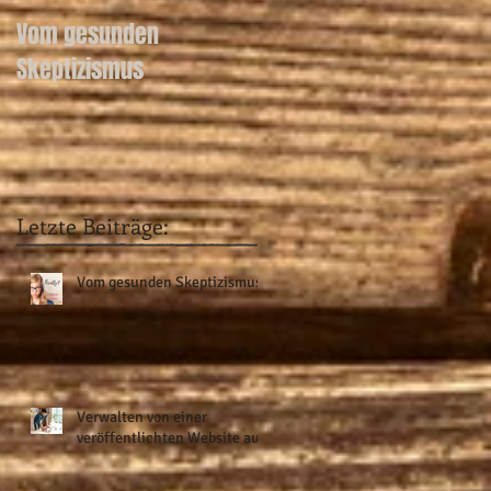
Vom gesunden
Skeptizismus
Letzte Beiträge:
.
Vom gesunden Skeptizismus
Verwalten von einer
veröffentlichten Website aus