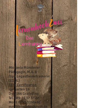
Michaela Münsterer
Pädagogin, M.A. &
Dipl. Legasthenietrainerin
(EÖDL)
TEFL Certification
Igelgarten 19
D-82166 Gräfelfing
Tel.
089-27 37 37 22
Mobil
0178-3198481
mm@lernenhochzwei.de