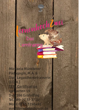
Michaela Münsterer
Pädagogin, M.A. &
Dipl. Legasthenietrainerin
(EÖDL)
TEFL Certification
Igelgarten 19
D-82166 Gräfelfing
Tel.
089-27 37 37 22
Mobil
0178-3198481
mm@lernenhochzwei.de