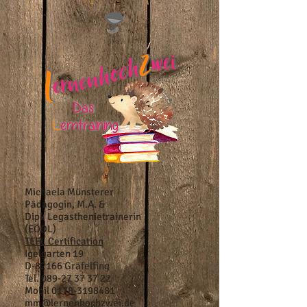
Michaela Münsterer
Pädagogin, M.A. &
Dipl. Legasthenietrainerin
(EÖDL)
TEFL Certification
Igelgarten 19
D-82166 Gräfelfing
Tel.
089-27 37 37 22
Mobil
0178-3198481
mm@lernenhochzwei.de