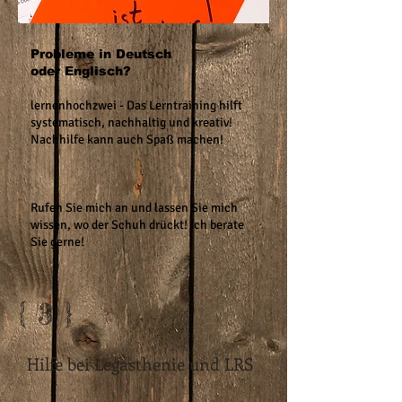
Probleme in Deutsch
oder Englisch?
lernenhochzwei - Das Lerntraining hilft
systematisch, nachhaltig und kreativ!
Nachhilfe kann auch Spaß machen!
Rufen Sie mich an und lassen Sie mich
wissen, wo der Schuh drückt! Ich berate
Sie gerne!
{ 3 }
Hilfe bei Legasthenie und LRS