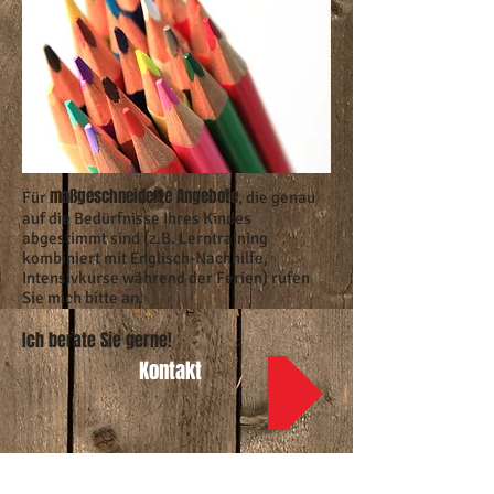
maßgeschneiderte Angebote
Für
, die genau
auf die Bedürfnisse Ihres Kindes
abgestimmt sind (z.B. Lerntraining
kombiniert mit Englisch-Nachhilfe,
Intensivkurse während der Ferien) rufen
Sie mich bitte an.
Ich berate Sie gerne!
Kontakt
lernenhochzwei.academy