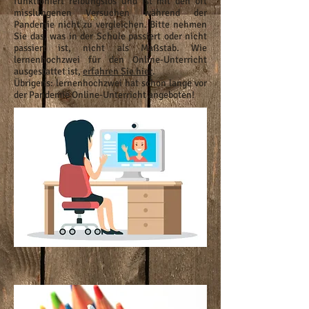
funktioniert reibungslos und ist mit den oft
misslungenen Versuchen während der
Pandemie nicht zu vergleichen. Bitte nehmen
Sie das, was in der Schule passiert oder nicht
passiert ist, nicht als Maßstab. Wie
lernenhochzwei für den Online-Unterricht
ausgestattet ist,
erfahren Sie hier
.
Übrigens: lernenhochzwei hat schon lange vor
der Pandemie Online-Unterricht angeboten!