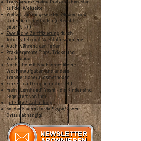
Transparenz:
meine Preise stehen hier
auf der Webseite
Vielfalt von eingesetzten Medien und
Unterrichtsmethoden (gelernt ist
gelernt :-) )
Zweifache Zertifizierung
durch
Tutorwatch und Nachhilfeschmiede
Auch während der Ferien
Praxiserprobte Tipps, Tricks und
Werkzeuge
Nachhilfe mit Nachsorge: kleine
Wochenaufgaben und andere
Transfersicherungsmethoden
Einzel- und Gruppenunterricht
mein
"Lernhund" Yoshi
- die Kinder sind
begeistert von ihm
gute MVV-Anbindung
bei der Nachhilfe via Skype/Zoom:
Ortsunabhängig!