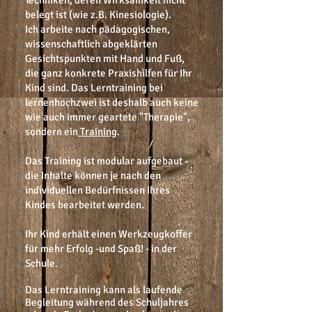
Techniken, deren Wirksamkeit nicht
belegt ist (wie z.B. Kinesiologie).
Ich arbeite nach pädagogischen,
wissenschaftlich abgeklärten
Gesichtspunkten mit Hand und Fuß,
die ganz konkrete Praxishilfen für Ihr
Kind sind. Das Lerntraining bei
lernenhochzwei ist deshalb auch keine
wie auch immer geartete "Therapie",
sondern ein
Training
.
Das Training ist modular aufgebaut -
die Inhalte können je nach den
individuellen Bedürfnissen Ihres
Kindes bearbeitet werden.
Ihr Kind erhält einen Werkzeugkoffer
für mehr Erfolg -und Spaß! - in der
Schule.
Das Lerntraining kann als laufende
Begleitung während des Schuljahres