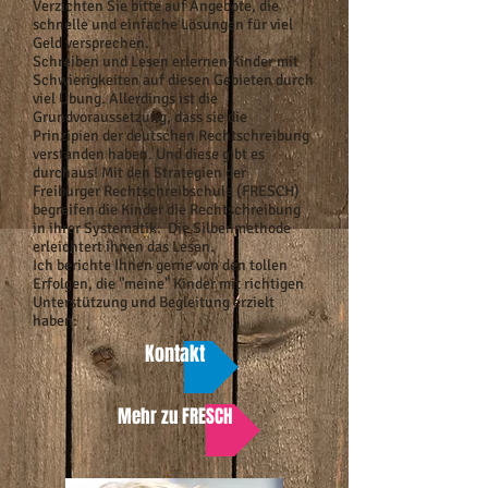
Verzichten Sie bitte auf Angebote, die
schnelle und einfache Lösungen für viel
Geld versprechen.
Schreiben und Lesen erlernen Kinder mit
Schwierigkeiten auf diesen Gebieten durch
viel Übung. Allerdings ist die
Grundvoraussetzung, dass sie die
Prinzipien der deutschen Rechtschreibung
verstanden haben. Und diese gibt es
durchaus! Mit den Strategien der
Freiburger Rechtschreibschule (FRESCH)
begreifen die Kinder die Rechtschreibung
in ihrer Systematik. Die Silbenmethode
erleichtert ihnen das Lesen.
Ich berichte Ihnen gerne von den tollen
Erfolgen, die "meine" Kinder mit richtigen
Unterstützung und Begleitung erzielt
haben:
Kontakt
Mehr zu FRESCH