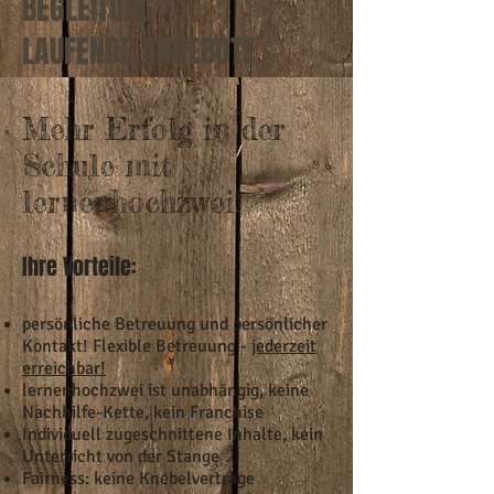
BEGLEITUNG -
LAUFENDE ANGEBOTE
Mehr Erfolg in der
Schule mit
lernenhochzwei!
Ihre Vorteile:
persönliche Betreuung und persönlicher
Kontakt! Flexible Betreuung -
jederzeit
erreichbar!
lernenhochzwei ist unabhängig, keine
Nachhilfe-Kette, kein Franchise
Individuell zugeschnittene Inhalte, kein
Unterricht von der Stange
Fairness: keine Knebelverträge