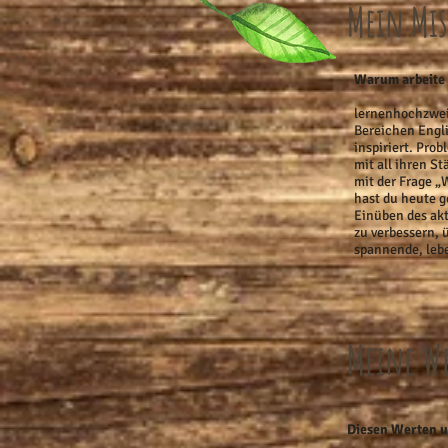
Mein Mis
Warum arbeite i
lernenhochzwei 
Bereichen Engli
inspiriert. Pro
mit all ihren S
mit der Frage „
hast du heute g
Einüben des akt
zu verbessern, 
spannende, leb
Meine W
Diesen Werten un