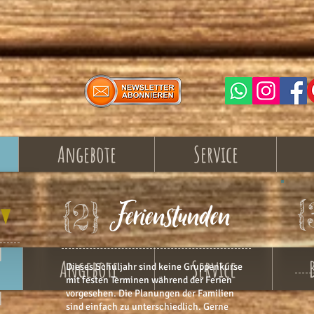
Angebote
Service
Ferienstunden
{
{2}
]
Angebote
Service
Dieses Schuljahr sind keine Gruppenkurse
mit festen Terminen während der Ferien
]
vorgesehen. Die Planungen der Familien
sind einfach zu unterschiedlich. Gerne