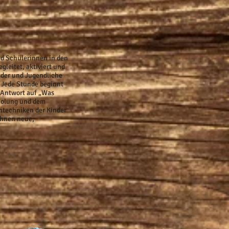
nd Schülerinnen in den
gleitet, aktiviert und
inder und Jugendliche
. Jede Stunde beginnt
r Antwort auf „Was
rholung und dem
rntechniken der Kinder
ihnen neue,