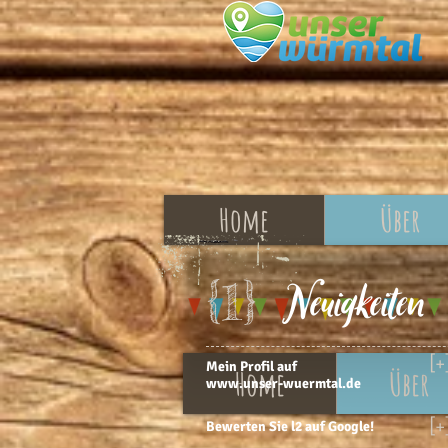
Home
Über
Neuigkeiten
{1}
[+
Mein Profil auf
Home
Über
www.unser-wuermtal.de
[+
Bewerten Sie l2 auf Google!