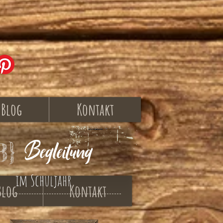
Blog
Kontakt
Begleitung
3}
im Schuljahr
Blog
Kontakt