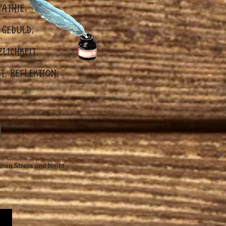
athie,
 Geduld,
lichkeit,
, Reflektion,
i
inen Stress und bleibt