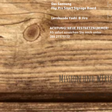
[+
Das Samsung
Flip Pro Smart Signage Board
[+
Lernhunde Yoshi & Jiro
ACHTUNG! NEUE FESTNETZNUMMER!
​Ab sofort erreichen Sie mich unter
089 27373722
Mission und WErt
Wofür stehen ich und me