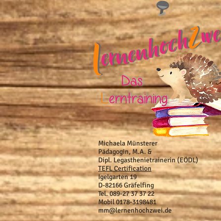
Michaela Münsterer
Pädagogin, M.A. &
Dipl. Legasthenietrainerin (EÖDL)
TEFL Certification
Igelgarten 19
D-82166 Gräfelfing
Tel. 089-27 37 37 22
Mobil 0178-3198481
mm@lernenhochzwei.de