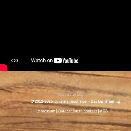
Webmaster Login
© 2012-2026 by
lernenhochzwei - Das Lerntraining
Impressum
|
Datenschutz
|
Kontakt
|
AGB