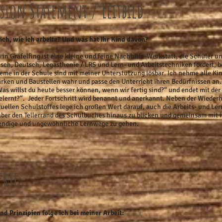
sion Statement / Leitbild
ch, wie ich arbeite? Und was hat Ihr Kind davon?
in Gräfelfing ist eine kleine und feine Nachhilfe-Werkstatt, die Schüler u
sch, Deutsch, Legasthenie / LRS und Lern- und Arbeitstechniken fördert, be
bleme in der Schule sind mit meiner Unterstützung lösbar. Ich nehme alle K
tärken und Baustellen wahr und passe den Unterricht ihren Bedürfnissen an
Was willst du heute besser können, wenn wir fertig sind?“ und endet mit de
elernt?“. Jeder Fortschritt wird benannt und anerkannt. Neben der Wiede
uellen Schulstoffes lege ich großen Wert darauf, auch die Arbeits- und Le
über den Tellerrand des Schulbuches hinaus zu blicken und gemeinsam mit 
endige und ungewöhnliche Lernwege zu gehen.
erte
d Prinzipien folge ich bei meiner Arbeit: