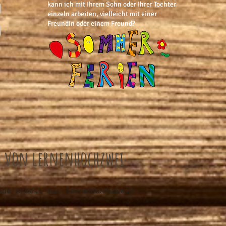
kann ich mit Ihrem Sohn oder Ihrer Tochter
]
einzeln arbeiten, vielleicht mit einer
Freundin oder einem Freund?
]
e von lernenhochzwei
ine Arbeit mit lernenhochzwei?