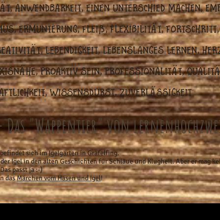
tät, Anwendbarkeit, einen Unterschied machen, Emp
s, Ermunterung, Fleiß, Flexibilität, Fortschritt,
reativität, Lebendigkeit, lebenslanges lernen, Herz
isnähe, proaktiv sein, Professionalität, Qualität
ftlichkeit, Wissensdurst, ZuverlässigkeIT
 - Das "Wappentier" von lernenhochzwe
befindet sich im
Igelgarten in Gräfelfing
.
er Igel in den alten Geschichten für Schläue und Klugheit. Aber er mag ke
as passt ja :-)
an das
Märchen vom Hasen und Igel
!