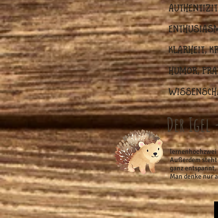
Authentizi
Enthusiasmu
Klarheit, K
Humor, Prax
Wissenscha
Der Igel
lernenhochzwei 
Außerdem steht d
ganz entspannt. D
Man denke nur 