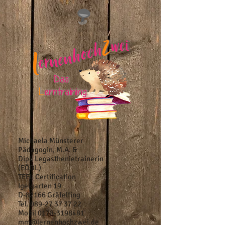
Michaela Münsterer
Pädagogin, M.A. &
Dipl. Legasthenietrainerin
(EÖDL)
TEFL Certification
Igelgarten 19
D-82166 Gräfelfing
Tel.
089-27 37 37 22
Mobil
0178-3198481
mm@lernenhochzwei.de