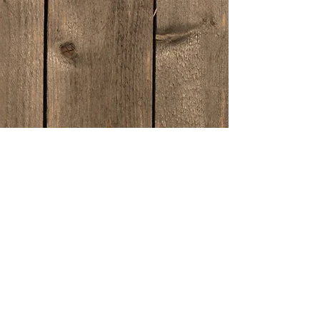
5 Jahre l2
AD(H)S
ADHS
App
Bilder
Effektivität
Eltern
Esoterik
Evernote
FRESCH
Ferien
Fernsehen
Fernsehkonsum
Gehirnhälften