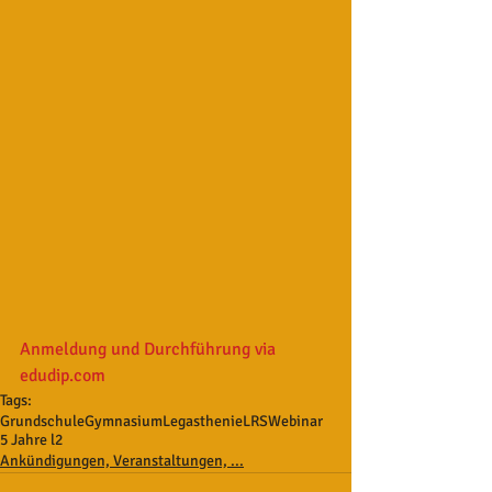
Anmeldung und Durchführung via 
edudip.com
Tags:
Grundschule
Gymnasium
Legasthenie
LRS
Webinar
5 Jahre l2
Ankündigungen, Veranstaltungen, ...